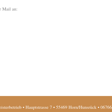
r Mail an:
isterbetrieb • Hauptstrasse 7 • 55469 Horn/Hunsrück • 0676