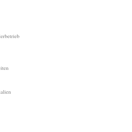
erbetrieb
eiten
alien